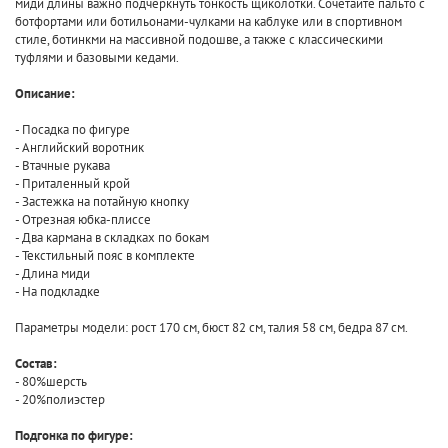
миди длины важно подчеркнуть тонкость щиколотки. Сочетайте пальто с
ботфортами или ботильонами-чулками на каблуке или в спортивном
стиле, ботинкми на массивной подошве, а также с классическими
туфлями и базовыми кедами.
Описание:
- Посадка по фигуре
- Английский воротник
- Втачные рукава
- Приталенный крой
- Застежка на потайную кнопку
- Отрезная юбка-плиссе
- Два кармана в складках по бокам
- Текстильный пояс в комплекте
- Длина миди
- На подкладке
Параметры модели: рост 170 см, бюст 82 см, талия 58 см, бедра 87 см.
Состав:
- 80%шерсть
- 20%полиэстер
Подгонка по фигуре: