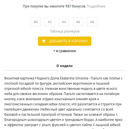
При покупке вы накопите 987 бонусов.
Подробнее.
40
42
44
46
48
Таблица размеров
ДОБАВИТЬ В КОРЗИНУ
+ в сравнения
О модели
Визитная карточка Модного Дома Ekaterina Smolina - Пальто как платье с
плотной посадкой по фигуре, английским воротником и пышной
отрезной юбкой-плиссе. Нежная женственная модель в цвете ясного
неба для свежих весенних образов. Пальто застегивается на потайную
кнопку, а все внимание отдано изысканным линиям кроя и
многочисленным складкам юбки плиссе, что разлетается и струится при
малейшем движении. Небесный цвет идеально сочетается со всей
базовой и пастельной палитрой оттенков. Также он освежит образы с
благородным шоколадным цветом и трендовым бордо. А наиболее ярко
и эффектно заиграет с алым, фуксией и цветом лайма. С пышной юбкой