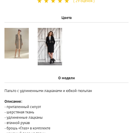
☆
☆
☆
☆
☆
( 29 оценок )
Цвета
О модели
Пальто с удлиненными лацканами и юбкой-тюльпан
Описание:
- приталенный силуэт
- шерстяная ткань
- удлиненные лацканы
- втачной рукав
- брошь «Глаз» в комплекте