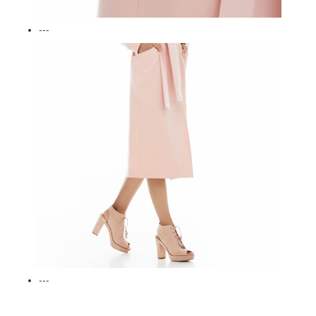
---
---