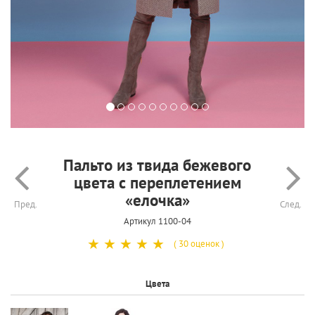
Пальто из твида бежевого
цвета с переплетением
«елочка»
Пред.
След.
Артикул 1100-04
☆
☆
☆
☆
☆
( 30 оценок )
Цвета