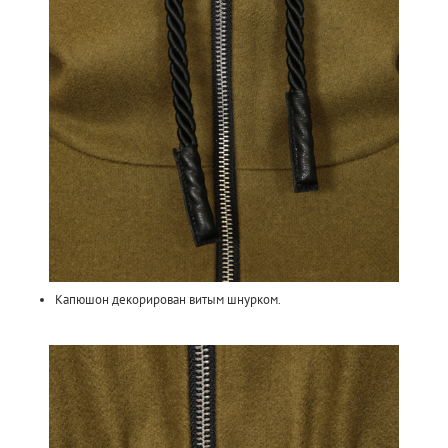
Капюшон декорирован витым шнурком.