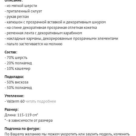
Описание:
- из мягкой шерсти
- приталенный силуэт
- рукав реглан
- капюшон с прозрачной вставкой и декоративным шнуром
- на спине декоративная прозрачная отлетная кокетка
- ременная лента с декоративным карабином
- накладные карманы, декорированные прозрачными элементами
- пальто застегивается на молнию
Состав:
- 70% шерсть
- 20% полиамид
- 10% кашемир
Подкладка:
- 50% вискоза
- 50% полиамид
Утепление:
- Valterm 60
читать подробнее
Размер:
Длина: 115-119 см*
* - в зависимости от размера
Подгонка по фигуре:
По Вашему желанию мы можем укоротить или заузить модель, изменить