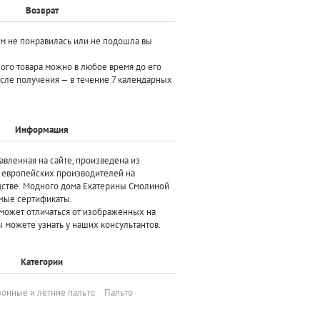
Возврат
ам не понравилась или не подошла вы
ного товара можно в любое время до его
осле получения — в течение 7 календарных
Информация
авленная на сайте, произведена
из
х европейских производителей
на
дстве Модного дома Екатерины Смолиной
мые сертификаты.
может отличаться от изображенных на
 можете узнать у наших консультантов.
Категории
онные и летние пальто
Пальто