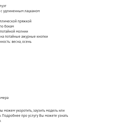
луэт
к с удлиненным лацканом
аллической пряжкой
по бокам
а потайной молнии
я на потайные ажурные кнопки
ность: весна, осень
азмера
 можем укоротить, заузить модель или
а. Подробнее про услугу Вы можете узнать
.