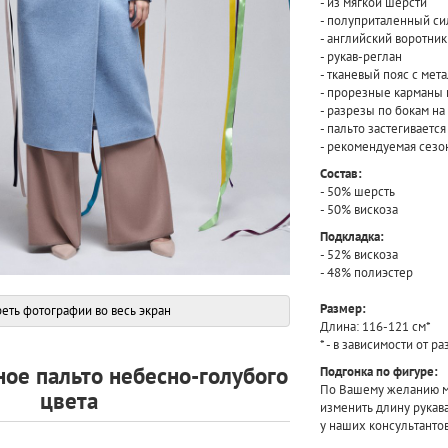
- из мягкой шерсти
- полуприталенный си
- английский воротни
- рукав-реглан
-
тканевый пояс с мет
-
прорезные карманы 
- разрезы по бокам н
- пальто застегиваетс
- рекомендуемая сезон
Состав:
- 50% шерсть
- 50% вискоза
Подкладка:
- 52% вискоза
- 48% полиэстер
Размер
:
еть фотографии во весь экран
Длина: 116-121 см*
* - в зависимости от р
ое пальто небесно-голубого
Подгонка по фигуре:
По Вашему желанию мы
цвета
изменить длину рукав
у наших консультантов