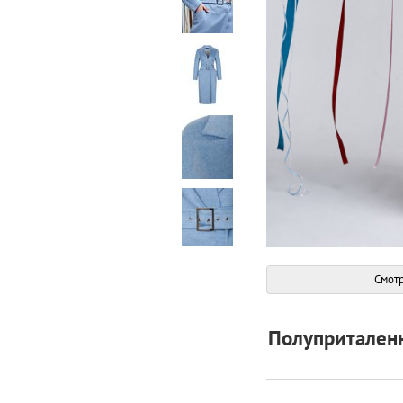
Смотр
Полуприталенн