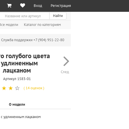
Вход
Регистрация
иск
Найти
Все модели
Каталог по категориям
Служба поддержки +7 (904) 951-22-80
о голубого цвета
 удлиненным
лацканом
След.
Артикул 1583-01
☆
☆
☆
( 14 оценок )
О модели
а с удлиненным лацканом