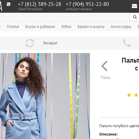
+7 (812) 389-25-28
+7 (904) 951‑22‑80
Санкт-Петербург
интернет-магазин
По
ы
Платья
Блузы и рубашки
Юбки
Брюки и шорты
Аксессуары
Возврат
Пальт
с
Пред.
☆
☆
Пальто голубого цвет
Описание: