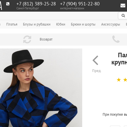
+7 (812) 389-25-28
+7 (904) 951‑22‑80
Санкт-Петербург
интернет-магазин
По
ы
Платья
Блузы и рубашки
Юбки
Брюки и шорты
Аксессуары
Возврат
Па
крупн
Пред.
☆
При покупке в