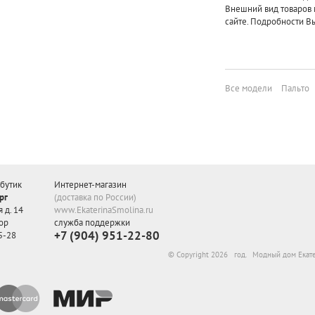
Внешний вид товаров 
сайте. Подробности Вы
Все модели
Пальто
бутик
Интернет-магазин
рг
(доставка по России)
 д. 14
www.EkaterinaSmolina.ru
ор
служба поддержки
+7 (904) 951-22-80
5-28
© Copyright 2026 год. Модный дом Екат