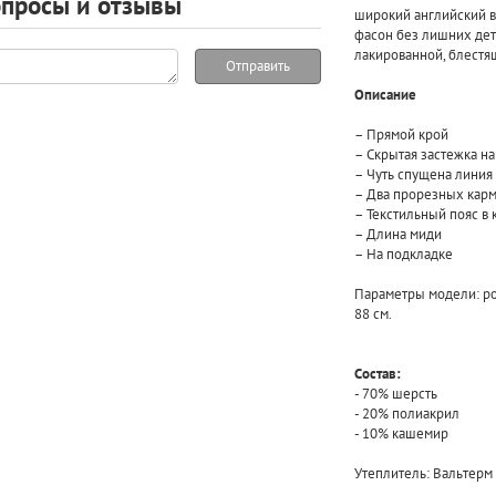
просы и отзывы
широкий английский в
фасон без лишних дет
лакированной, блестя
Отправить
Описание
– Прямой крой
– Скрытая застежка на
– Чуть спущена линия
– Два прорезных карм
– Текстильный пояс в
– Длина миди
– На подкладке
Параметры модели: рост
88 см.
Состав:
- 70% шерсть
- 20% полиакрил
- 10% кашемир
Утеплитель: Вальтерм