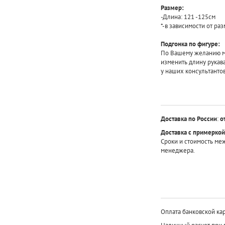
Размер:
-Длина: 121 -125см
*-в зависимости от ра
Подгонка по фигуре:
По Вашему желанию мы
изменить длину рукав
у наших консультантов
Доставка по России
:
о
Доставка с примеркой
Сроки и стоимость ме
менеджера.
Оплата банковской кар