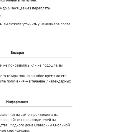
получении в магазине.
 4 до 6 месяцев
без переплаты
м.
ы вы можете уточнить у менеджера после
Возврат
ам не понравилась или не подошла вы
ного товара можно в любое время до его
осле получения — в течение 7 календарных
Информация
авленная на сайте, произведена
из
х европейских производителей
на
дстве Модного дома Екатерины Смолиной
мые сертификаты.