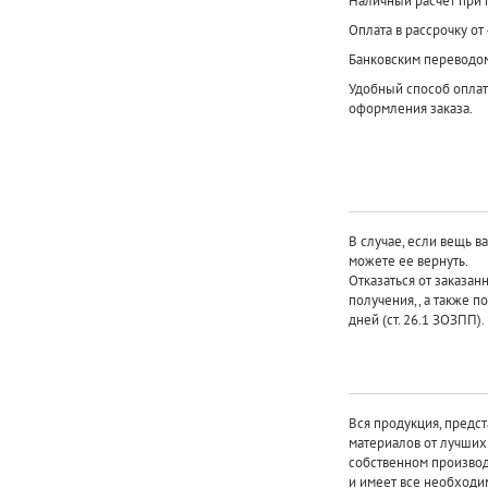
Наличный расчет при 
Оплата в рассрочку от
Банковским переводо
Удобный способ оплат
оформления заказа.
В случае, если вещь в
можете ее вернуть.
Отказаться от заказан
получения,, а также п
дней (ст. 26.1 ЗОЗПП).
Вся продукция, предст
материалов от лучши
собственном произво
и имеет все необходи