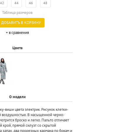
42
44
46
48
Таблица размеров
ДОБАВИТЬ В КОРЗИНУ
+ в сравнения
Цвета
О модели
ку-виши цвета электрик. Рисунок клетки-
й воздушностью. В насыщенной черно-
отрится броско и легко. Пальто отличает
 крой, прямой силуэт со скрытой
а запах, два прорезных кармана по бокам и