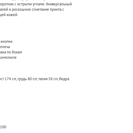
оротник с острыми углами. Универсальный
алей и роскошное сочетание принта с
щей кожей.
 кнопки
 плеча
ана по бокам
 комплекте
 174 см, грудь 80 см, талия 58 см, бедра
 100