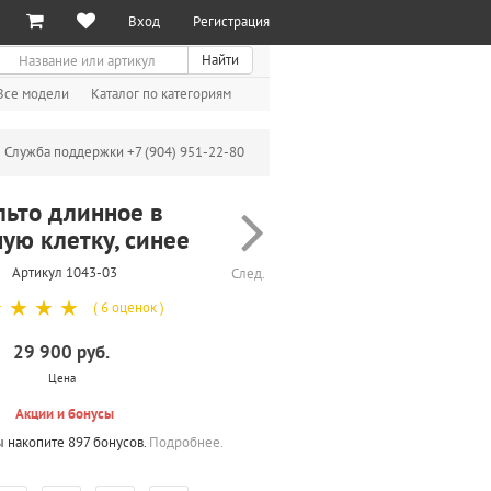
Вход
Регистрация
иск
Найти
Все модели
Каталог по категориям
Служба поддержки +7 (904) 951-22-80
льто длинное в
ую клетку, синее
Артикул 1043-03
След.
☆
☆
☆
☆
( 6 оценок )
29 900 руб.
Цена
Акции и бонусы
ы накопите 897 бонусов.
Подробнее.