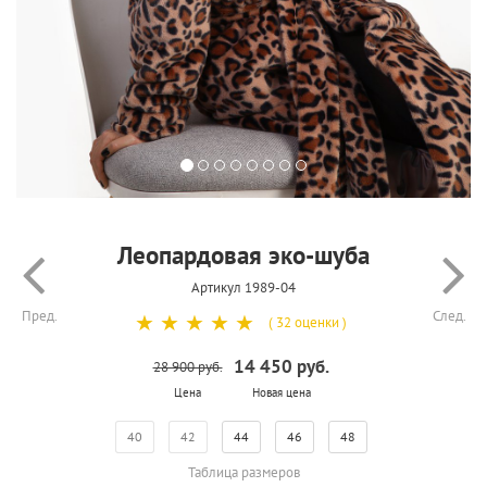
Леопардовая эко-шуба
Артикул 1989-04
Пред.
След.
☆
☆
☆
☆
☆
( 32 оценки )
14 450 руб.
28 900 руб.
Цена
Новая цена
40
42
44
46
48
Таблица размеров