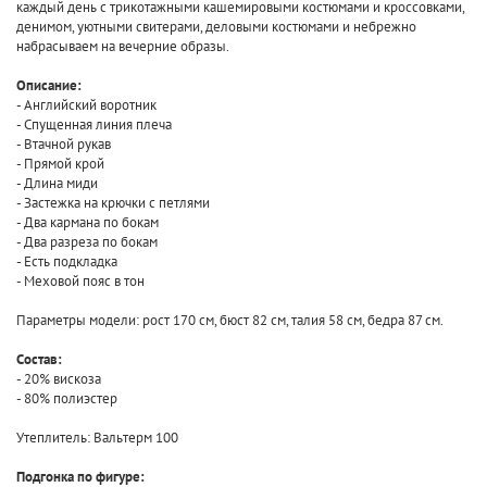
каждый день с трикотажными кашемировыми костюмами и кроссовками,
денимом, уютными свитерами, деловыми костюмами и небрежно
набрасываем на вечерние образы.
Описание:
- Английский воротник
- Спущенная линия плеча
- Втачной рукав
- Прямой крой
- Длина миди
- Застежка на крючки с петлями
- Два кармана по бокам
- Два разреза по бокам
- Есть подкладка
- Меховой пояс в тон
Параметры модели: рост 170 см, бюст 82 см, талия 58 см, бедра 87 см.
Состав:
- 20% вискоза
- 80% полиэстер
Утеплитель: Вальтерм 100
Подгонка по фигуре: