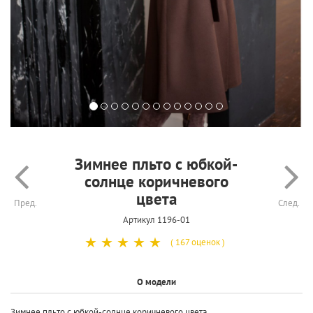
Зимнее пльто с юбкой-
солнце коричневого
цвета
Пред.
След.
Артикул 1196-01
☆
☆
☆
☆
☆
( 167 оценок )
О модели
Зимнее пльто с юбкой-солнце коричневого цвета