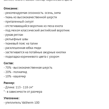
Описание:
- рекомендуемая сезонность: осень, зима
- ткань из высококачественной шерсти
- приталенный силуэт
- отстегивающийся воротник из меха енота
- под мехом классический английский воротник
- рукав реглан
- рельефные швы
- тканевый пояс на талии
- расклешенная юбка-миди
- застегивается на потайные ажурные кнопки
- подкладка коричневого цвета с узором
Состав:
- 70% - высококачественная шерсть
- 20% - полиамид
- 10% - кашемир
Размер:
- Длина: 113 - 118 см*
* - в зависимости от размера
Утепление:
- утеплитель Valtherm 100