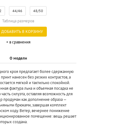
2
44/46
48/50
Таблица размеров
ДОБАВИТЬ В КОРЗИНУ
+ в сравнения
О модели
дного кроя предлагает более сдержанную
 принт нанесен без резких контрастов, а
остается мягкой и тактильно спокойной.
енная фактура льна и объемная посадка не
часть силуэта, оставляя возможность для
ер продуман как дополнение образа —
льняными брюками, завершая комплект
оском ходу. Ветер, вечернее понижение
диционированное помещение: вещь решает
которых создана.