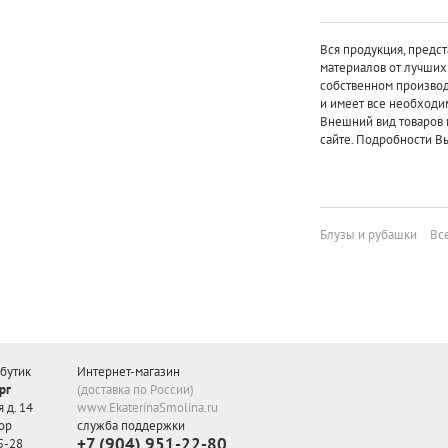
Вся продукция, предст
материалов от лучши
собственном произво
и имеет все необходи
Внешний вид товаров 
сайте. Подробности Вы
Блузы и рубашки
Вс
бутик
Интернет-магазин
рг
(доставка по России)
 д. 14
www.EkaterinaSmolina.ru
ор
служба поддержки
+7 (904) 951-22-80
5-28