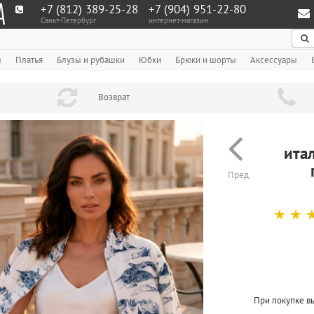
+7 (812) 389-25-28
+7 (904) 951‑22‑80
Санкт-Петербург
интернет-магазин
По
ы
Платья
Блузы и рубашки
Юбки
Брюки и шорты
Аксессуары
Возврат
ита
Пред.
☆
☆
При покупке в