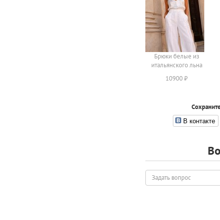
Брюки белые из
итальянского льна
10900 ₽
Сохраните
В контакте
Во
Задать
вопрос