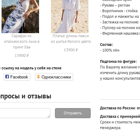
- Рукава – реглан
- Воротничок - стойка
- Подол и манжеты на
- Застежка на молнию
- Пуллер на молнии и
- Фирменная нашивка 
Сарафан из
Платье длины макси
итальянского льна в
из шитья белого цвета
Состав:
принт Ева
13900 ₽
- 100% лён
13900 ₽
Подгонка по фигуре:
По Вашему желанию мы
 ссылку на модель у себя на стене
изменить длину рукав
Facebook
Одноклассники
у наших консультантов
просы и отзывы
Доставка по России
:
о
Отправить
Доставка с примеркой
Сроки и стоимость ме
менеджера.