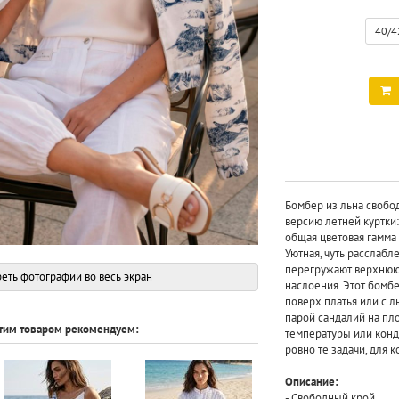
40/4
Бомбер из льна свобо
версию летней куртки:
общая цветовая гамма 
Уютная, чуть расслабл
перегружают верхнюю 
еть фотографии во весь экран
наслоения. Этот бомб
поверх платья или с 
парой сандалий на пл
этим товаром рекомендуем:
температуры или кон
ровно те задачи, для 
Описание:
- Свободный крой