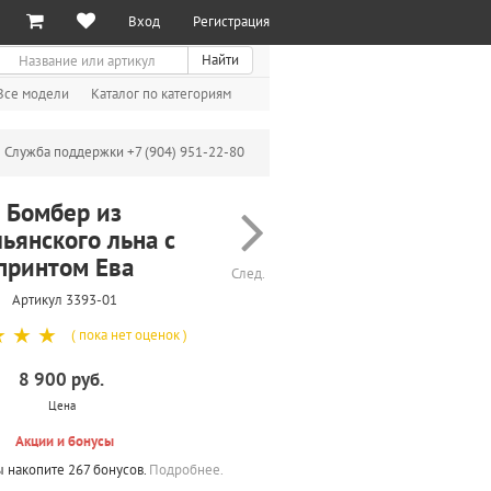
Вход
Регистрация
иск
Найти
Все модели
Каталог по категориям
Служба поддержки +7 (904) 951-22-80
Бомбер из
льянского льна с
принтом Ева
След.
Артикул 3393-01
☆
☆
☆
( пока нет оценок )
8 900 руб.
Цена
Акции и бонусы
ы накопите 267 бонусов.
Подробнее.