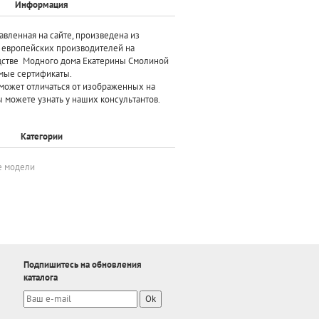
Информация
авленная на сайте, произведена
из
х европейских производителей
на
дстве Модного дома Екатерины Смолиной
мые сертификаты.
может отличаться от изображенных на
 можете узнать у наших консультантов.
Категории
е модели
Подпишитесь на обновления
каталога
Ok