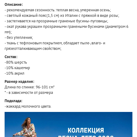
Описание:
- рекомендуемая сезонность: теплая весна, умеренная осень;
- светлый кожаный пояс(1,5 см) из Италии с пряжкой в виде розы;
- застегивается на прозрачные граненые бусины-пуговицы;
- окат рукава украшен прозрачными гранеными бусинами (диаметром 6
мм);
- без утепления;
- ткань с тефлоновым покрытием, обладает пыле-,влаго- и
грязеотталкивающим свойством;
Состав:
-80% шерсть
-10% кашемир
-10% акрил
Размер изделия:
Длина по спинке: 96-101 см*
* - в зависимости от размера
Подклада:
-жаккард молочного цвета.