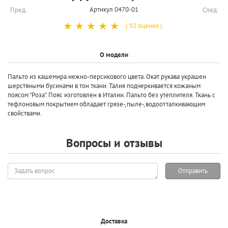
Артикул 0470-01
Пред.
След.
☆
☆
☆
☆
☆
( 92 оценки )
О модели
Пальто из кашемира нежно-персикового цвета. Окат рукава украшен
шерстяными бусинами в тон ткани. Талия подчеркивается кожаным
поясом "Роза". Пояс изготовлен в Италии. Пальто без утеплителя. Ткань с
тефлоновым покрытием обладает грязе-,пыле-,водоотталкивающим
свойствами.
Вопросы и отзывы
Задать
Отправить
вопрос
Доставка