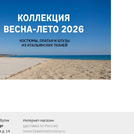
бутик
Интернет-магазин
рг
(доставка по России)
 д. 14
www.EkaterinaSmolina.ru