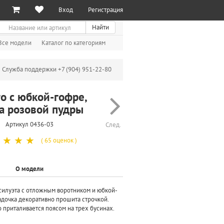
Вход
Регистрация
иск
Найти
Все модели
Каталог по категориям
Служба поддержки +7 (904) 951-22-80
о с юбкой-гофре,
а розовой пудры
Артикул 0436-03
След.
☆
☆
☆
( 65 оценок )
О модели
силуэта с отложным воротником и юбкой-
адочка декоративно прошита строчкой.
 приталивается поясом на трех бусинах.