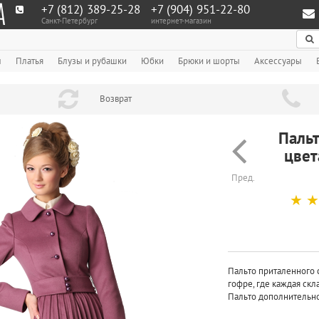
+7 (812) 389-25-28
+7 (904) 951‑22‑80
Санкт-Петербург
интернет-магазин
По
ы
Платья
Блузы и рубашки
Юбки
Брюки и шорты
Аксессуары
Возврат
Пальт
цвет
Пред.
☆
☆
Пальто приталенного 
гофре, где каждая скл
Пальто дополнительно