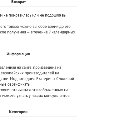
Возврат
ам не понравилась или не подошла вы
ного товара можно в любое время до его
осле получения — в течение 7 календарных
Информация
авленная на сайте, произведена
из
х европейских производителей
на
дстве Модного дома Екатерины Смолиной
мые сертификаты.
может отличаться от изображенных на
 можете узнать у наших консультантов.
Категории