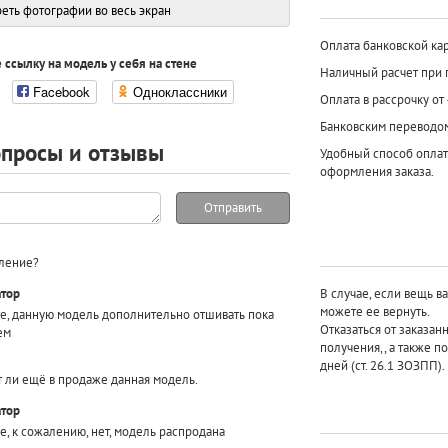
еть фотографии во весь экран
Оплата банковской кар
 ссылку на модель у себя на стене
Наличный расчет при 
Facebook
Одноклассники
Оплата в рассрочку от
Банковским переводо
просы и отзывы
Удобный способ оплат
оформления заказа.
Отправить
пление?
тор
В случае, если вещь в
можете ее вернуть.
те, данную модель дополнительно отшивать пока
Отказаться от заказан
ем
получения,, а также п
дней (ст. 26.1 ЗОЗПП).
т ли ещё в продаже данная модель.
тор
е, к сожалению, нет, модель распродана