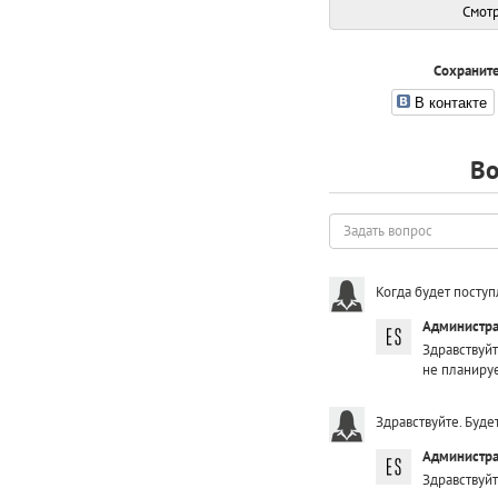
Смотр
Сохраните
В контакте
Во
Задать
вопрос
Когда будет посту
Администра
Здравствуй
не планиру
Здравствуйте. Буде
Администра
Здравствуйт