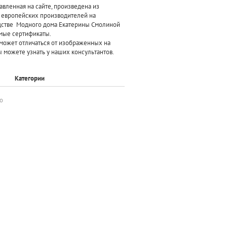
авленная на сайте, произведена
из
х европейских производителей
на
дстве Модного дома Екатерины Смолиной
мые сертификаты.
может отличаться от изображенных на
 можете узнать у наших консультантов.
Категории
о