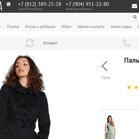
+7 (812) 389-25-28
+7 (904) 951‑22‑80
Санкт-Петербург
интернет-магазин
По
ы
Платья
Блузы и рубашки
Юбки
Брюки и шорты
Аксессуары
Возврат
Паль
Пред.
☆
☆