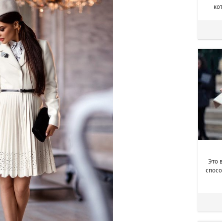
ко
Это 
спосо