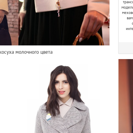
транс
модель
мехов
вам
инт
косуха молочного цвета