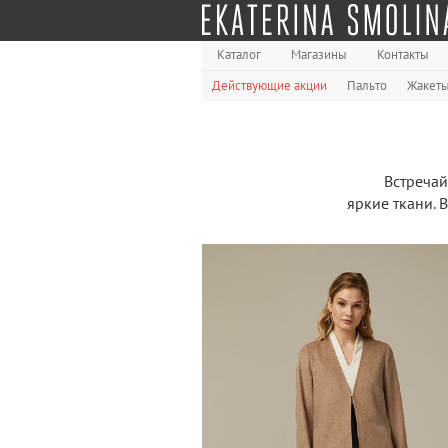
Каталог
Магазины
Контакты
Действующие акции
Пальто
Жакет
Встречай
яркие ткани. 