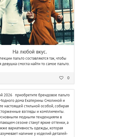
На любой вкус.
лекции пальто составляются так, чтобы
я девушка смогла найти то самое пальто.
0
ой 2026
приобретите
брендовое пальто
 Модного дома Екатерины Смолиной и
те настоящей стильной особой, собирая
сторженные взгляды и комплименты.
сновными модными тенденциями в
упающем сезоне станут яркие оттенки, а
акже вариативность одежды, которая
азумевает наличие у изделий деталей-