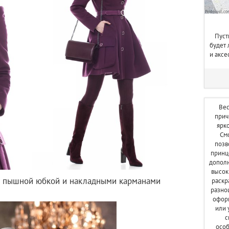
Пуст
будет 
и аксе
Ве
прич
ярк
См
позв
принц
дополн
высок
 с пышной юбкой и накладными карманами
раскр
разно
офор
или 
с
особ