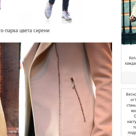
то-парка цвета сирени
Кол
кажда
Весн
от
стань
во
О
наст
т
подр