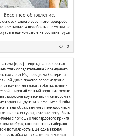
Весеннее обновление.
ь основой вашего весеннего гардероба
легкое пальто. А подобрать к нему платье
ссуары в едином стиле не составит труда.
0
сна
года {
tgod
} - еще одна прекрасная
ина стать обладательницей
брендового
ого
пальто
от Модного дома Екатерины
олиной. Даже простое серое изделие
олит вам почувствовать себя настоящей
ессой. Широкий уютный воротник можно
ять шарфами крупной вязки, свитерами с
им горлом и другими элементами. Чтобы
асить ваш образ, вам могут понадобиться
цветные аксессуары, которые могут быть
млены с помощью леопардового принта
узора «зебра», которые вновь набирают
вою популярность. Еще одна важная
енность образа – украшения и макияж,