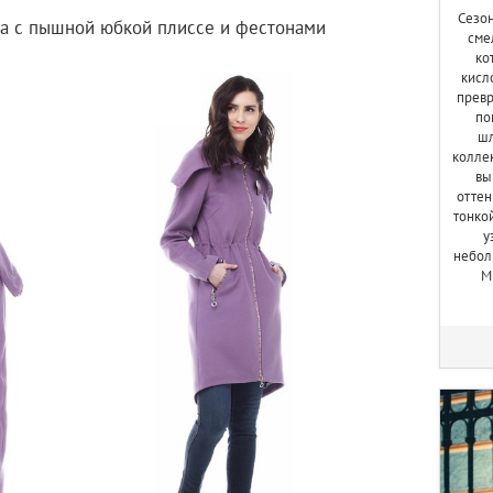
Сезо
та с пышной юбкой плиссе и фестонами
сме
ко
кисл
превр
по
шл
колле
вы
оттен
тонко
у
небол
М