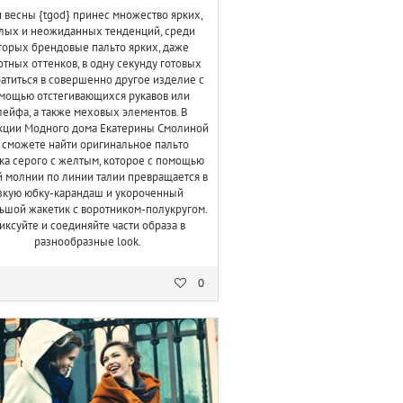
н
весны {tgod
} принес множество ярких,
лых и неожиданных тенденций, среди
торых
брендовые пальто
ярких, даже
отных оттенков, в одну секунду готовых
атиться в совершенно другое изделие с
мощью отстегивающихся рукавов или
ейфа, а также меховых элементов. В
кции Модного дома Екатерины Смолиной
 сможете найти оригинальное пальто
ка серого с желтым, которое с помощью
й молнии по линии талии превращается в
зкую юбку-карандаш и укороченный
ьшой жакетик с воротником-полукругом.
иксуйте и соединяйте части образа в
разнообразные look.
0