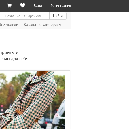
Вход
Регистрация
иск
Найти
Все модели
Каталог по категориям
 принты и
льто для себя.