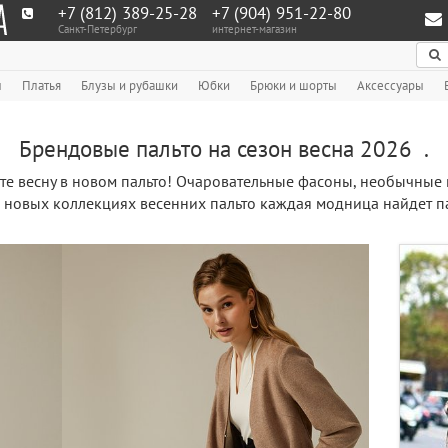
+7 (812) 389-25-28
+7 (904) 951‑22‑80
Санкт-Петербург
интернет-магазин
По
ы
Платья
Блузы и рубашки
Юбки
Брюки и шорты
Аксессуары
Брендовые пальто на сезон весна 2026 .
те весну в новом пальто! Очаровательные фасоны, необычные
В новых коллекциях весенних пальто каждая модница найдет па