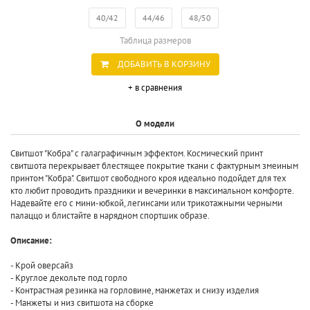
40/42
44/46
48/50
Таблица размеров
ДОБАВИТЬ В КОРЗИНУ
+ в сравнения
О модели
Свитшот "Кобра" с галаграфичным эффектом. Космический принт
свитшота перекрывает блестящее покрытие ткани с фактурным змеиным
принтом "Кобра". Свитшот свободного кроя идеально подойдет для тех
кто любит проводить праздники и вечеринки в максимальном комфорте.
Надевайте его с мини-юбкой, легинсами или трикотажными черными
палаццо и блистайте в нарядном спортшик образе.
Описание:
- Крой оверсайз
- Круглое декольте под горло
- Контрастная резинка на горловине, манжетах и снизу изделия
- Манжеты и низ свитшота на сборке