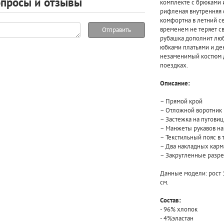
просы и отзывы
комплекте с брюками и
рифленая внутренняя с
комфортна в летний се
временем не теряет с
Отправить
рубашка дополнит люб
юбками платьями и де
незаменимый костюм д
поездках.
Описание:
– Прямой крой
– Отложной воротник
– Застежка на пугови
– Манжеты рукавов на
– Текстильный пояс в 
– Два накладных карм
– Закругленные разре
Данные модели: рост 17
см.
Состав:
- 96% хлопок
- 4%эластан