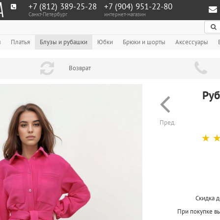
+7 (812) 389-25-28
+7 (904) 951‑22‑80
Санкт-Петербург
интернет-магазин
По
ы
Платья
Блузы и рубашки
Юбки
Брюки и шорты
Аксессуары
Возврат
Руб
Пред.
☆
Скидка д
При покупке в