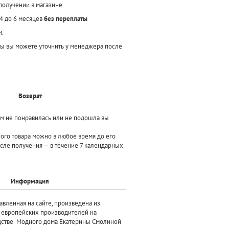
получении в магазине.
 4 до 6 месяцев
без переплаты
м.
ы вы можете уточнить у менеджера после
Возврат
ам не понравилась или не подошла вы
ного товара можно в любое время до его
осле получения — в течение 7 календарных
Информация
авленная на сайте, произведена
из
х европейских производителей
на
дстве Модного дома Екатерины Смолиной