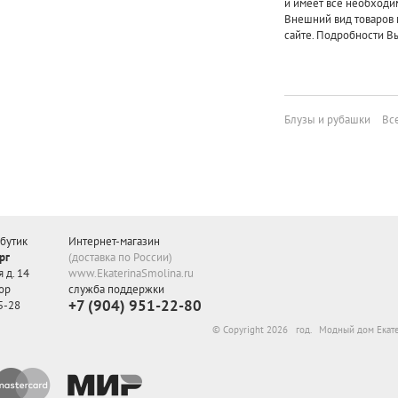
и имеет все необходи
Внешний вид товаров 
сайте. Подробности Вы
Блузы и рубашки
Вс
бутик
Интернет-магазин
рг
(доставка по России)
 д. 14
www.EkaterinaSmolina.ru
ор
служба поддержки
+7 (904) 951-22-80
5-28
© Copyright 2026 год. Модный дом Екат