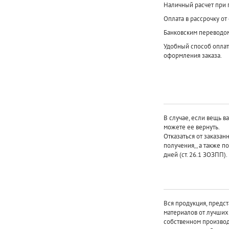
Наличный расчет при 
Оплата в рассрочку от
Банковским переводо
Удобный способ оплат
оформления заказа.
В случае, если вещь в
можете ее вернуть.
Отказаться от заказан
получения,, а также п
дней (ст. 26.1 ЗОЗПП).
Вся продукция, предст
материалов от лучши
собственном произво