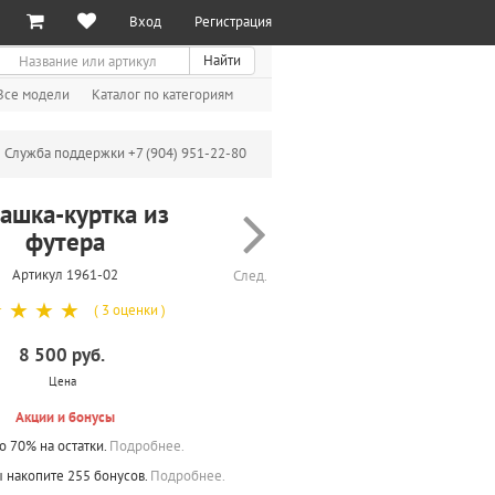
Вход
Регистрация
иск
Найти
Все модели
Каталог по категориям
Служба поддержки +7 (904) 951-22-80
ашка-куртка из
футера
Артикул 1961-02
След.
☆
☆
☆
☆
( 3 оценки )
8 500 руб.
Цена
Акции и бонусы
о 70% на остатки.
Подробнее.
ы накопите 255 бонусов.
Подробнее.