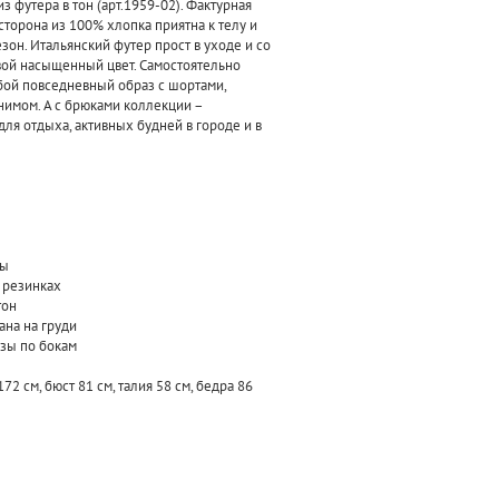
з футера в тон (арт.1959-02). Фактурная
торона из 100% хлопка приятна к телу и
зон. Итальянский футер прост в уходе и со
вой насыщенный цвет. Самостоятельно
ой повседневный образ с шортами,
нимом. А с брюками коллекции –
ля отдыха, активных будней в городе и в
цы
 резинках
тон
ана на груди
зы по бокам
2 см, бюст 81 см, талия 58 см, бедра 86