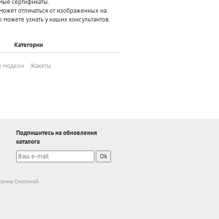
мые сертификаты.
может отличаться от изображенных на
 можете узнать у наших консультантов.
Категории
е модели
Жакеты
Подпишитесь на обновления
каталога
Ok
ерины Смолиной