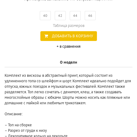
40
42
44
46
Таблица размеров
ДОБАВИТЬ В КОРЗИНУ
+ в сравнения
О модели
Комплект из вискозы в абстрактный принт, который состоит из
удлиненного топа со шлейфом и шорт. Комплект идеально подойдет для
отпуска, южных поездок и музыкальных фестивалей. Комплект также
разделяется. Топ легко сочетать с денимом, клеш, а также создавать
многослойные образы с юбками. Шорты можно носить как пляжные или
домашние с майкой или любимым трикотажем.
Описание:
– Топ на сборке
– Разрез от груди к низу
– Декоративное кольцо на декольте