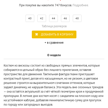
При покупке вы накопите 747 бонусов.
Подробнее.
40
42
44
46
48
Таблица размеров
ДОБАВИТЬ В КОРЗИНУ
+ в сравнения
О модели
Костюм из вискозы состоит из свободных прямых элементов, которые
собираются в цельный образ без лишнего прилегания, оставляя
пространство для движения. Тактильная фактура ткани приглушает
контрастный принт, делая его насыщенным, но не резким, а цветовое
решение строится на выразительном сочетании оттенков, которые
задают динамику, не нарушая баланса. Эта модель вне сезонных трендов
— она остаётся актуальной за счёт чёткой геометрии кроя и продуманной
пропорции. В летние дни костюм носят с сандалями на плоском ходу или
на устойчивом каблуке, добавляя минималистичную сумку для прогулок
по городу или загородных выездов.