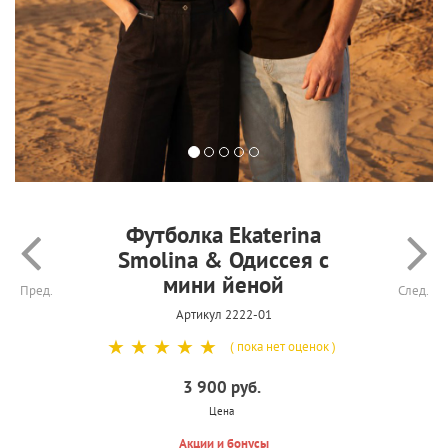
Футболка Ekaterina
Smolina & Одиссея с
мини йеной
Пред.
След.
Артикул 2222-01
☆
☆
☆
☆
☆
( пока нет оценок )
3 900 руб.
Цена
Акции и бонусы