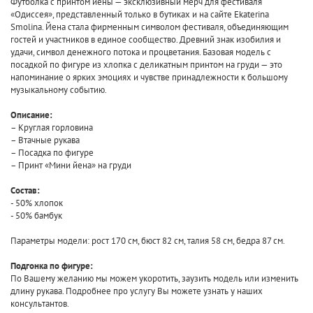
Футболка с принтом йены — эксклюзивный мерч для фестиваля
«Одиссея», представленный только в бутиках и на сайте Ekaterina
Smolina. Йена стала фирменным символом фестиваля, объединяющим
гостей и участников в единое сообщество. Древний знак изобилия и
удачи, символ денежного потока и процветания. Базовая модель с
посадкой по фигуре из хлопка с деликатным принтом на груди — это
напоминание о ярких эмоциях и чувстве принадлежности к большому
музыкальному событию.
Описание:
– Круглая горловина
– Втачные рукава
– Посадка по фигуре
– Принт «Мини йена» на груди
Состав:
- 50% хлопок
- 50% бамбук
Параметры модели: рост 170 см, бюст 82 см, талия 58 см, бедра 87 см.
Подгонка по фигуре:
По Вашему желанию мы можем укоротить, заузить модель или изменить
длину рукава. Подробнее про услугу Вы можете узнать у наших
консультантов.