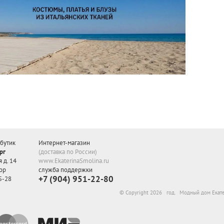
бутик
Интернет-магазин
рг
(доставка по России)
 д. 14
www.EkaterinaSmolina.ru
ор
служба поддержки
+7 (904) 951-22-80
5-28
© Copyright 2026 год. Модный дом Екат