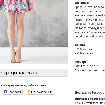
Описание:
-рекомендуемая сезонн
-приталенный силуэт
-легкая ткань с жатой
-воротник оригинальн
-декоративная планка
манжете, рукаву, и пе
-застежка блузы на п
-по бокам небольшие
Состав:
-70% хлопок
-30% вискоза
Размер:
-длина: 61-64 см*
* - в зависимости от р
еть фотографии во весь экран
 ссылку на модель у себя на стене
Facebook
Одноклассники
Доставка по России
:
о
Доставка с примеркой
Сроки и стоимость ме