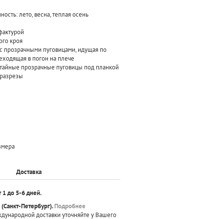
ость: лето, весна, теплая осень
 фактурой
ого кроя
 с прозрачными пуговицами, идущая по
реходящая в погон на плече
отайные прозрачные пуговицы под планкой
 разрезы
азмера
Доставка
т 1 до 5-6 дней.
(Санкт-Петербург).
Подробнее
ждународной доставки уточняйте у Вашего