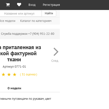
Вход
Регистрация
иск
Найти
Все модели
Каталог по категориям
Служба поддержки +7 (904) 951-22-80
а приталенная из
нкой фактурной
ткани
След.
Артикул 0771-01
☆
☆
☆
☆
( 31 оценка )
О модели
тивными пуговицами по рукавам, цвет