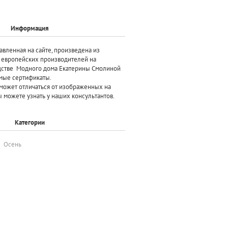
Информация
авленная на сайте, произведена
из
х европейских производителей
на
дстве Модного дома Екатерины Смолиной
мые сертификаты.
может отличаться от изображенных на
 можете узнать у наших консультантов.
Категории
Осень