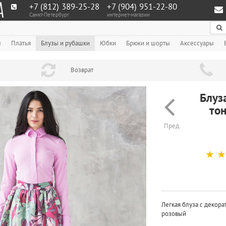
+7 (812) 389-25-28
+7 (904) 951‑22‑80
Санкт-Петербург
интернет-магазин
По
ы
Платья
Блузы и рубашки
Юбки
Брюки и шорты
Аксессуары
Возврат
Блуз
то
Пред.
☆
Легкая блуза с декора
розовый