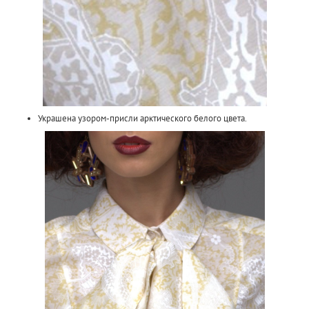
Украшена узором-присли арктического белого цвета.