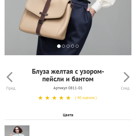
Блуза желтая с узором-
пейсли и бантом
Артикул 0811-01
Пред.
След.
☆
☆
☆
☆
☆
( 40 оценок )
Цвета