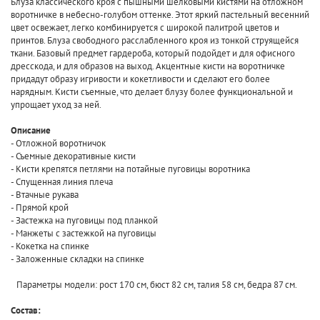
Блуза классического кроя с пышными шелковыми кистями на отложном
воротничке в небесно-голубом оттенке. Этот яркий пастельный весенний
цвет освежает, легко комбинируется с широкой палитрой цветов и
принтов. Блуза свободного расслабленного кроя из тонкой струящейся
ткани. Базовый предмет гардероба, который подойдет и для офисного
дресскода, и для образов на выход. Акцентные кисти на воротничке
придадут образу игривости и кокетливости и сделают его более
нарядным. Кисти съемные, что делает блузу более функциональной и
упрощает уход за ней.
Описание
- Отложной воротничок
- Съемные декоративные кисти
- Кисти крепятся петлями на потайные пуговицы воротника
- Спущенная линия плеча
- Втачные рукава
- Прямой крой
- Застежка на пуговицы под планкой
- Манжеты с застежкой на пуговицы
- Кокетка на спинке
- Заложенные складки на спинке
Параметры модели: рост 170 см, бюст 82 см, талия 58 см, бедра 87 см.
Состав: