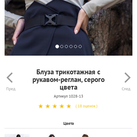
Блуза трикотажная с
рукавом-реглан, серого
цвета
Пред.
След.
Артикул 1028-13
☆
☆
☆
☆
☆
( 18 оценок )
Цвета