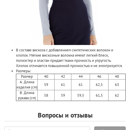
В составе вискоза с добавлением синтетических волокон и
хлопок. Мягкие вискозные волокна имеют легкий блеск,
полиэстер и эластан придает ткани прочность и упругость.
Хлопок отличается повышенной прочностью и не электризуется.
Размеры:
Размер
40
42
44
46
48
A: Длина
59
61
61
62,5
63
изделия (см)
B: Длина
58
59
59,5
61,5
62
рукава (см)
Вопросы и отзывы
Задать