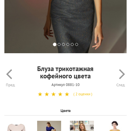
Блуза трикотажная
кофейного цвета
Артикул 0881-10
Пред.
След.
☆
☆
☆
☆
☆
( 2 оценки )
Цвета