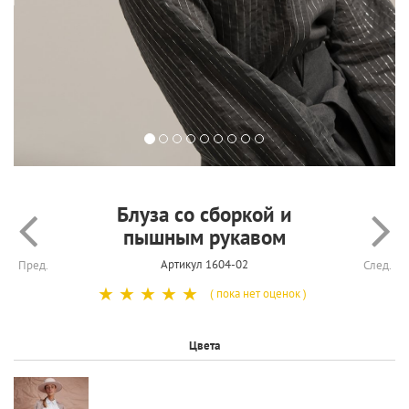
Блуза со сборкой и
пышным рукавом
Артикул 1604-02
Пред.
След.
☆
☆
☆
☆
☆
( пока нет оценок )
Цвета