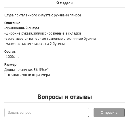
О модели
Блуза приталенного силуэта с рукавами плиссе
Описание
:
-приталенный силуэт
-широкие рукава, заплиссированные в складки
-застегивается на черные граненые стеклянные бусины
-манжеты застегиваются на 2 бусины
Состав
:
-100% па
Размер
:
Длина по спинке: 56-59см*
* - в зависимости от размера
Вопросы и отзывы
Задать
Отправить
вопрос