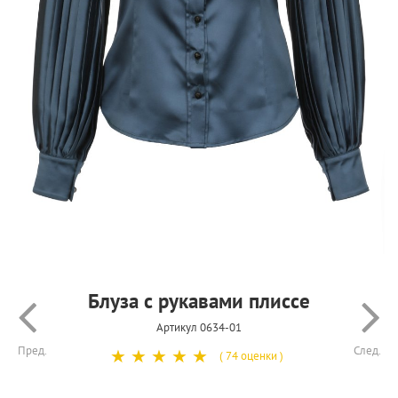
Блуза с рукавами плиссе
Артикул 0634-01
Пред.
След.
☆
☆
☆
☆
☆
( 74 оценки )