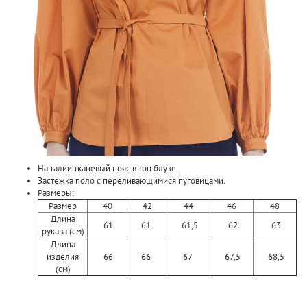
На талии тканевый пояс в тон блузе.
Застежка поло с переливающимися пуговицами.
Размеры:
Размер
40
42
44
46
48
Длина
61
61
61,5
62
63
рукава (см)
Длина
изделия
66
66
67
67,5
68,5
(см)