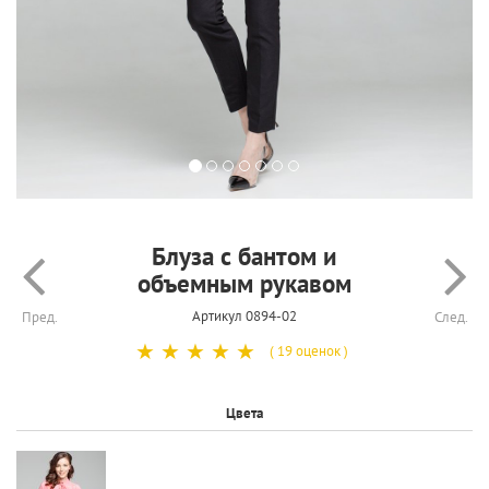
Блуза с бантом и
объемным рукавом
Артикул 0894-02
Пред.
След.
☆
☆
☆
☆
☆
( 19 оценок )
Цвета