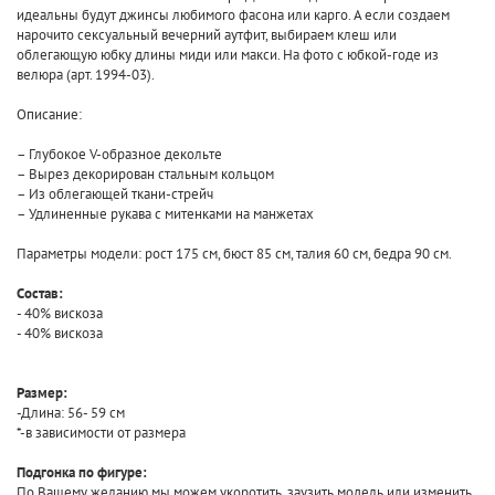
идеальны будут джинсы любимого фасона или карго. А если создаем
нарочито сексуальный вечерний аутфит, выбираем клеш или
облегающую юбку длины миди или макси. На фото с юбкой-годе из
велюра (арт. 1994-03).
Описание:
– Глубокое V-образное декольте
– Вырез декорирован стальным кольцом
– Из облегающей ткани-стрейч
– Удлиненные рукава с митенками на манжетах
Параметры модели: рост 175 см, бюст 85 см, талия 60 см, бедра 90 см.
Состав:
- 40% вискоза
- 40% вискоза
Размер:
-Длина: 56- 59 cм
*-в зависимости от размера
Подгонка по фигуре:
По Вашему желанию мы можем укоротить, заузить модель или изменить