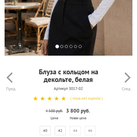
Блуза с кольцом на
декольте, белая
Артикул 3017-02
Пред.
След.
☆
☆
☆
☆
☆
( пока нет оценок )
3 800 руб.
4 500 руб.
Цена
Новая цена
40
42
44
46