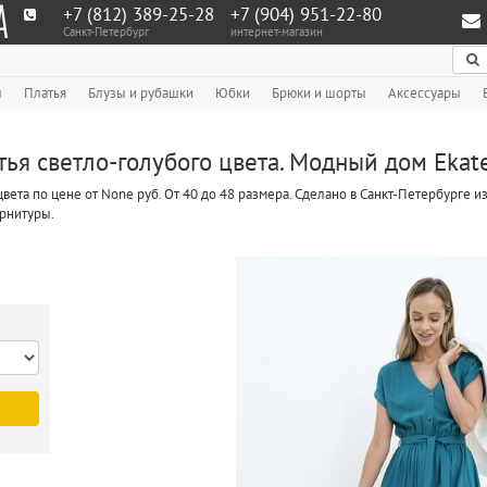
+7 (812) 389-25-28
+7 (904) 951‑22‑80
Санкт-Петербург
интернет-магазин
По
ы
Платья
Блузы и рубашки
Юбки
Брюки и шорты
Аксессуары
ья светло-голубого цвета. Модный дом Ekat
цвета по цене от None руб. От 40 до 48 размера. Сделано в Санкт-Петербурге
рнитуры.