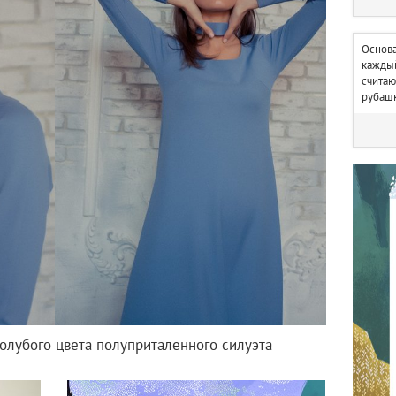
Основа
каждый
считаю
рубашк
голубого цвета полуприталенного силуэта