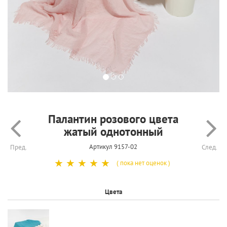
Палантин розового цвета
жатый однотонный
Артикул 9157-02
Пред.
След.
☆
☆
☆
☆
☆
( пока нет оценок )
Цвета