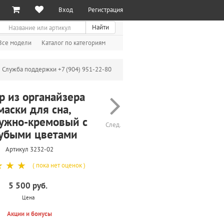
Вход
Регистрация
иск
Найти
Все модели
Каталог по категориям
Служба поддержки +7 (904) 951-22-80
р из органайзера
маски для сна,
ужно-кремовый с
След.
убыми цветами
Артикул 3232-02
☆
☆
☆
( пока нет оценок )
5 500 руб.
Цена
Акции и бонусы