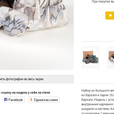
При покупке в
еть фотографии во весь экран
Набор из большого вм
 ссылку на модель у себя на стене
из бархата и парчи. О
Facebook
Одноклассники
бархата. Модель с уст
внутренним карманом 
шнурком и кистями. Ки
за изделием. С внешн