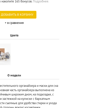
ы накопите 165 бонусов.
Подробнее.
ДОБАВИТЬ В КОРЗИНУ
+ в сравнения
Цвета
О модели
естительного органайзера и маски для сна
сновная часть органайзера выполнена из
ойчивым широким дном, на подкладке, с
и застежкой на кулиске с бархатным
сти съемные для удобства стирки и ухода
ей стороны вокруг косметички