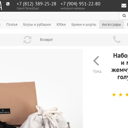
+7 (812) 389-25-28
+7 (904) 951‑22‑80
Санкт-Петербург
интернет-магазин
По
ы
Платья
Блузы и рубашки
Юбки
Брюки и шорты
Аксессуары
Возврат
Набо
и 
жемч
Пред.
гол
☆
☆