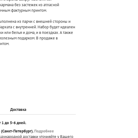
армана без застежек из атласной
точным фактурным принтом.
выполнена из парчи с внешней стороны и
архата с внутренней. Набор будет идеален
и или белья и дома, и в поездках. А также
 полезным подарком. В продаже в
нтом.
Доставка
т 1 до 5-6 дней.
(Санкт-Петербург).
Подробнее
ждународной доставки уточняйте у Вашего