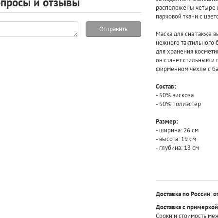
просы и отзывы
расположены четыре к
парчовой ткани с цве
Отправить
Маска для сна также 
нежного тактильного б
для хранения косметик
он станет стильным и
фирменном чехле с ба
Состав:
- 50% вискоза
- 50% полиэстер
Размер:
- ширина: 26 см
- высота: 19 см
- глубина: 13 см
Доставка по России
:
о
Доставка с примеркой
Сроки и стоимость ме