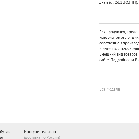
дней (ст. 26.1 ЗОЗПП).
Вся продукция, предст
материалов от лучши
собственном произво
и имеет все необходи
Внешний вид товаров 
сайте. Подробности Вы
Все модели
бутик
Интернет-магазин
рг
(доставка по России)