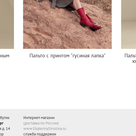
яным
Пальто с принтом "гусиная лапка"
Паль
ю
бутик
Интернет-магазин
рг
(доставка по России)
 д. 14
www.EkaterinaSmolina.ru
ор
служба поддержки