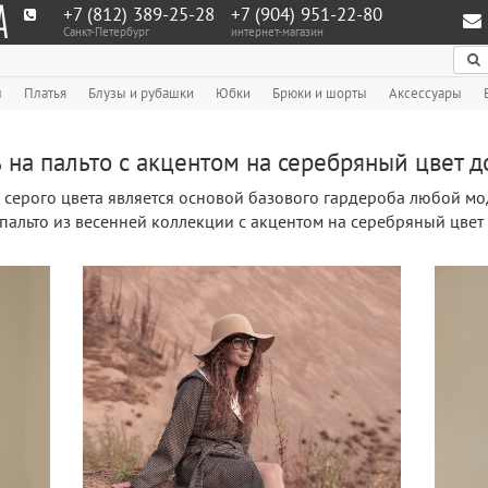
+7 (812) 389-25-28
+7 (904) 951‑22‑80
Санкт-Петербург
интернет-магазин
По
ы
Платья
Блузы и рубашки
Юбки
Брюки и шорты
Аксессуары
на пальто с акцентом на серебряный цвет д
 серого цвета
является основой базового гардероба любой мо
пальто из весенней коллекции с акцентом на серебряный цвет 